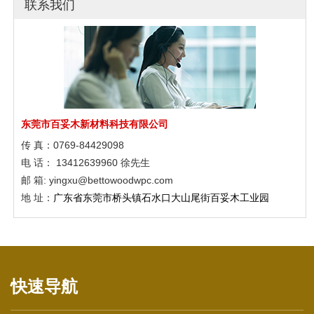
联系我们
塑木格栅|户外塑木
东莞市百妥木新材料科技有限公司
传 真：0769-84429098
电 话： 13412639960 徐先生
邮 箱: yingxu@bettowoodwpc.com
地 址：
广东省东莞市桥头镇石水口大山尾街百妥木工业园
塑木护栏|塑木围栏
快速导航