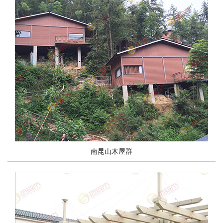
塑木护栏|栈道围栏
南昆山木屋群
塑木护栏|塑木围栏