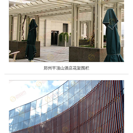
塑木护栏|塑木栏杆
郑州平顶山酒店花架围栏