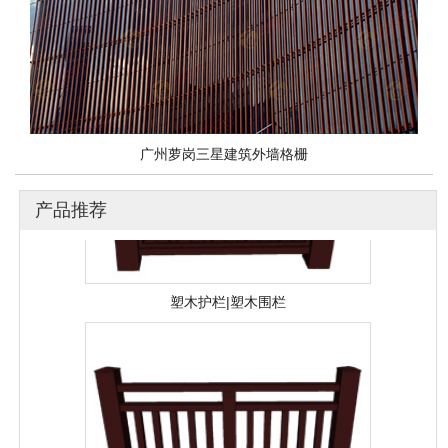
塑木格栅|户外塑木
广州萝岗三星建筑外墙格栅
产品推荐
塑木护栏|塑木围栏