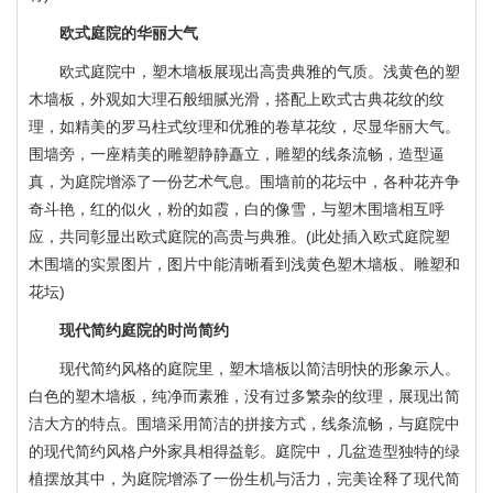
欧式庭院的华丽大气
欧式庭院中，塑木墙板展现出高贵典雅的气质。浅黄色的塑
木墙板，外观如大理石般细腻光滑，搭配上欧式古典花纹的纹
塑木护栏|栈道围栏
理，如精美的罗马柱式纹理和优雅的卷草花纹，尽显华丽大气。
围墙旁，一座精美的雕塑静静矗立，雕塑的线条流畅，造型逼
真，为庭院增添了一份艺术气息。围墙前的花坛中，各种花卉争
奇斗艳，红的似火，粉的如霞，白的像雪，与塑木围墙相互呼
应，共同彰显出欧式庭院的高贵与典雅。(此处插入欧式庭院塑
木围墙的实景图片，图片中能清晰看到浅黄色塑木墙板、雕塑和
花坛)
现代简约庭院的时尚简约
现代简约风格的庭院里，塑木墙板以简洁明快的形象示人。
白色的塑木墙板，纯净而素雅，没有过多繁杂的纹理，展现出简
塑木护栏|塑木围栏
洁大方的特点。围墙采用简洁的拼接方式，线条流畅，与庭院中
的现代简约风格户外家具相得益彰。庭院中，几盆造型独特的绿
植摆放其中，为庭院增添了一份生机与活力，完美诠释了现代简