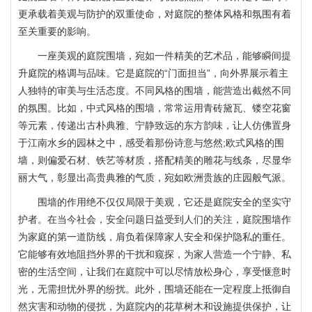
更承载着美观与防护的双重使命，对庭院的整体风格和氛围有着
至关重要的影响。
一座美观的庭院围墙，宛如一件精美的艺术品，能够瞬间提
升庭院的格调与品味。它是庭院的“门面担当”，向外界展示着主
人独特的审美与生活态度。不同风格的围墙，能营造出截然不同
的氛围。比如，中式风格的围墙，常常运用青砖黛瓦、镂空花窗
等元素，传递出古朴典雅、宁静致远的东方韵味，让人仿佛置身
于江南水乡的园林之中，感受着那份诗意与悠然;欧式风格的围
墙，则偏爱石材、铁艺等材质，搭配精美的雕花与线条，尽显华
丽大气，彰显出高贵典雅的气质，宛如欧洲贵族的庄园般气派。
围墙的作用绝不仅仅局限于美观，它还是庭院安全的坚实守
护者。在当今社会，安全问题日益受到人们的关注，庭院围墙作
为家庭的第一道防线，肩负着保障家人安全和保护隐私的重任。
它能够有效地阻挡外界的干扰和窥探，为家人营造一个宁静、私
密的生活空间，让我们在庭院中可以尽情放松身心，享受惬意时
光，无需担忧外界的纷扰。此外，围墙还能在一定程度上抵御自
然灾害和动物的侵扰，为庭院内的花草树木和设施提供保护，让