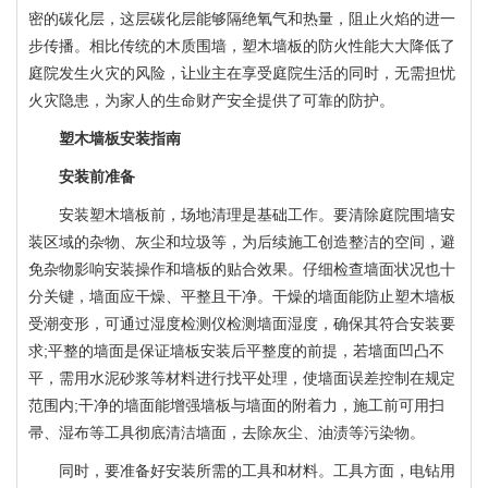
密的碳化层，这层碳化层能够隔绝氧气和热量，阻止火焰的进一
步传播。相比传统的木质围墙，塑木墙板的防火性能大大降低了
庭院发生火灾的风险，让业主在享受庭院生活的同时，无需担忧
火灾隐患，为家人的生命财产安全提供了可靠的防护。
塑木墙板安装指南
安装前准备
安装塑木墙板前，场地清理是基础工作。要清除庭院围墙安
装区域的杂物、灰尘和垃圾等，为后续施工创造整洁的空间，避
免杂物影响安装操作和墙板的贴合效果。仔细检查墙面状况也十
分关键，墙面应干燥、平整且干净。干燥的墙面能防止塑木墙板
受潮变形，可通过湿度检测仪检测墙面湿度，确保其符合安装要
求;平整的墙面是保证墙板安装后平整度的前提，若墙面凹凸不
平，需用水泥砂浆等材料进行找平处理，使墙面误差控制在规定
范围内;干净的墙面能增强墙板与墙面的附着力，施工前可用扫
帚、湿布等工具彻底清洁墙面，去除灰尘、油渍等污染物。
同时，要准备好安装所需的工具和材料。工具方面，电钻用