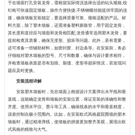
于在墙面打孔安装龙骨，需根据实际情况选择合适的钻头规格;纹
钉枪可快速固定墙板，操作方便快捷;不锈钢螺丝能提供牢固的连
接，确保墙板安装稳定，要选择质量可靠、规格适配的产品。材
料方面，除了塑木墙板，还需准备塑料膨胀管，用于固定龙骨，
其长度和直径应与墙面和龙骨相匹配;龙骨通常选用塑木龙骨，要
提前检查其质量，确保无变形、损坏等问题。此外，若有需要，
还可准备一些辅助材料，如密封胶、封边条等。在安装前，务必
仔细核对塑木墙板的型号、尺寸和数量，确保与设计要求相符，
并检查墙板表面是否有划痕、裂缝、变形等损坏情况，若发现问
题应及时更换。
安装流程详解
安装塑木墙板时，先在墙面上根据设计方案弹出水平线和垂
直线，这能确定龙骨和墙板的安装位置，保证安装的准确性和整
齐度。使用水平仪、墨斗等工具，确保线条的水平和垂直精度，
误差控制在极小范围内。比如，在安装欧式风格庭院围墙的塑木
墙板时，通过精准弹线，使墙板的拼接更加整齐美观，展现出欧
式风格的精致与大气。