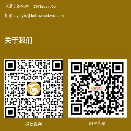
电话：徐先生：
13412639960
邮箱：
yingxu@bettowoodwpc.com
塑木护栏|栈道围栏
关于我们
塑木护栏|塑木围栏
阿里店铺
微信咨询