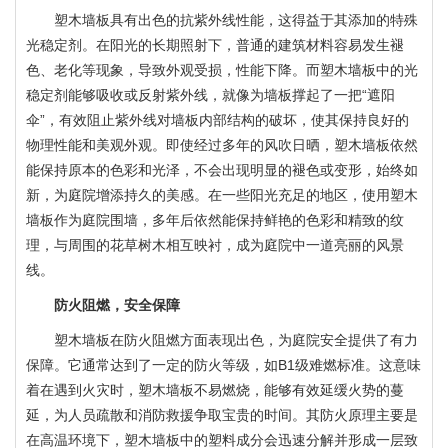
塑木墙板具有出色的抗紫外线性能，这得益于其添加的特殊
光稳定剂。在阳光的长期照射下，普通的建筑材料容易发生褪
色、老化等现象，导致外观受损，性能下降。而塑木墙板中的光
稳定剂能够吸收或反射紫外线，就像为墙板撑起了一把“遮阳
伞”，有效阻止紫外线对墙板内部结构的破坏，使其保持良好的
物理性能和美观外观。即使经过多年的风吹日晒，塑木墙板依然
能保持原本的色彩和光泽，不会出现明显的褪色或变形，始终如
新，为庭院增添持久的美感。在一些阳光充足的地区，使用塑木
墙板作为庭院围墙，多年后依然能保持鲜艳的色彩和精致的纹
理，与周围的花草树木相互映衬，成为庭院中一道亮丽的风景
线。
防火阻燃，安全保障
塑木墙板在防火阻燃方面表现出色，为庭院安全提供了有力
保障。它通常达到了一定的防火等级，如B1级难燃标准。这意味
着在遇到火灾时，塑木墙板不易燃烧，能够有效延缓火势的蔓
延，为人员疏散和消防救援争取宝贵的时间。其防火原理主要是
在高温环境下，塑木墙板中的塑料成分会迅速分解并形成一层致