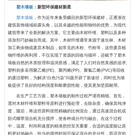
塑木墙板
：新型环保建材新星
塑木墙板
，作为近年来备受瞩目的新型环保建材，正逐渐在
建筑装饰领域崭露头角，以其卓越的性能和独特的优势，为现代
建筑带来了全新的解决方案。它主要由木材纤维、塑料以及多种
添加剂巧妙融合而成。其中，木材纤维通常来源于速生林、木材
加工剩余物或废弃木制品，如常见的木粉、竹粉等，这些废弃植
物纤维的再利用，不仅实现了资源的回收与循环，还赋予了塑木
墙板自然的木质纹理和温润质感，满足了人们对自然美感的追求;
塑料则多采用聚乙烯(PE)、聚丙烯(PP)、聚氯乙烯(PVC)等回收
的废旧塑料，为解决“白色污染”问题开辟了新途径，同时也为墙
板提供了良好的结构强度和耐磨损性能，使其更加坚固耐用。
在生产工艺方面，塑木墙板的制作过程严谨而精细。首先，
需对木材纤维和塑料等原料进行预处理，去除杂质，确保其纯净
度，随后，将这些原料按照精确的比例混合，通过高速混合机或
卧式螺带混合机充分搅拌，使各种成分均匀融合。在这个过程
中，温度、时间和速度的精准把控至关重要，合适的温度能让原
料更好地融合，恰当的搅拌时间可保证混合的充分性，而适宜的