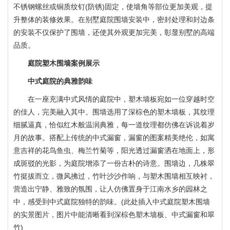
不锈钢螺丝或铜质纹钉(防锈)固定，使墙角等部位更加美观，提
升整体的装修效果。在别墅庭院围墙安装中，密封处理和封边条
的安装不仅保护了围墙，还使其外观更加完美，彰显别墅的高端
品质。
庭院塑木围墙案例展示
中式庭院的典雅韵味
在一座充满中式风情的庭院中，塑木墙板宛如一位穿越时空
的佳人，完美融入其中。围墙选用了深棕色的塑木墙板，其纹理
细腻逼真，恰似红木般温润典雅，每一道纹理都仿佛在诉说着岁
月的故事。搭配上传统的中式漏窗，漏窗的图案精美绝伦，如寓
塑木护栏|塑木围栏
意吉祥的花鸟鱼虫、梅兰竹菊等，阳光透过漏窗洒在地面上，形
成斑驳的光影，为庭院增添了一份古朴的诗意。围墙边，几株翠
竹挺拔而立，微风拂过，竹叶沙沙作响，与塑木围墙相互映衬，
营造出宁静、雅致的氛围，让人仿佛置身于江南水乡的园林之
中，感受到中式庭院独特的韵味。(此处插入中式庭院塑木围墙
的实景图片，图片中能清晰看到深棕色塑木墙板、中式漏窗和翠
竹)