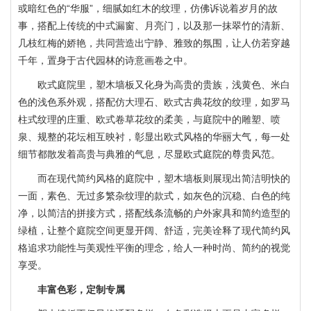
或暗红色的“华服”，细腻如红木的纹理，仿佛诉说着岁月的故
事，搭配上传统的中式漏窗、月亮门，以及那一抹翠竹的清新、
几枝红梅的娇艳，共同营造出宁静、雅致的氛围，让人仿若穿越
千年，置身于古代园林的诗意画卷之中。
欧式庭院里，塑木墙板又化身为高贵的贵族，浅黄色、米白
色的浅色系外观，搭配仿大理石、欧式古典花纹的纹理，如罗马
柱式纹理的庄重、欧式卷草花纹的柔美，与庭院中的雕塑、喷
泉、规整的花坛相互映衬，彰显出欧式风格的华丽大气，每一处
细节都散发着高贵与典雅的气息，尽显欧式庭院的尊贵风范。
而在现代简约风格的庭院中，塑木墙板则展现出简洁明快的
一面，素色、无过多繁杂纹理的款式，如灰色的沉稳、白色的纯
净，以简洁的拼接方式，搭配线条流畅的户外家具和简约造型的
绿植，让整个庭院空间更显开阔、舒适，完美诠释了现代简约风
格追求功能性与美观性平衡的理念，给人一种时尚、简约的视觉
享受。
丰富色彩，定制专属