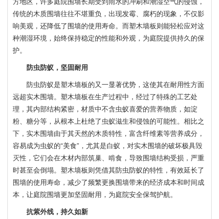
方地区，许多庭院围墙长期受到雨水的冲刷和潮湿空气的侵蚀，
传统的木质围墙往往不堪重负，出现发霉、腐朽的现象，不仅影
响美观，还降低了围墙的使用寿命。而塑木墙板则能轻松应对这
种潮湿环境，始终保持稳定的性能和外观，为庭院提供持久的保
护。
防虫防蚁，坚固耐用
防虫防蚁是塑木墙板的又一显著优势，这使其在耐用性方面
远超实木围墙。塑木墙板在生产过程中，经过了特殊的工艺处
理，其内部结构紧密，材质中不含虫蚁喜爱的营养物质，如淀
粉、糖分等，从根本上杜绝了虫蚁滋生和侵蚀的可能性。相比之
下，实木围墙由于其天然的木质特性，富含纤维素等营养成分，
容易成为虫蚁的“美食”，尤其是白蚁，对实木围墙的破坏极具毁
灭性，它们会在木材内部筑巢、啃食，导致围墙结构受损，严重
时甚至会倒塌。塑木墙板则凭借其防虫防蚁的特性，有效延长了
围墙的使用寿命，减少了频繁更换围墙带来的经济成本和时间成
本，让庭院围墙更加坚固耐用，为庭院安全保驾护航。
抗紫外线，持久如新