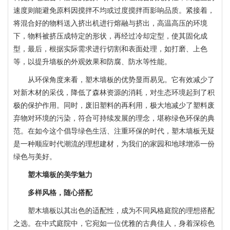
速度则能避免原料因搅拌不均或过度搅拌而影响品质。紧接着，
将混合好的物料送入挤出机进行熔融与挤出，高温高压的环境
下，物料被挤压成特定的形状，再经过冷却定型，使其固化成
型，最后，根据实际需求进行切割和表面处理，如打磨、上色
等，以提升墙板的外观效果和防腐、防水等性能。
从环保角度来看，塑木墙板的优势显而易见。它有效减少了
对新木材的采伐，降低了森林资源的消耗，对生态环境起到了积
极的保护作用。同时，废旧塑料的再利用，极大地减少了塑料废
弃物对环境的污染，符合可持续发展的理念，堪称绿色环保的典
范。在如今这个倡导绿色生活、注重环保的时代，塑木墙板无疑
是一种顺应时代潮流的理想建材，为我们的家园和地球增添一份
绿色与美好。
塑木墙板的美学魅力
多样风格，随心搭配
塑木墙板以其出色的适配性，成为不同风格庭院的理想搭配
之选。在中式庭院中，它宛如一位优雅的古典佳人，身着深棕色