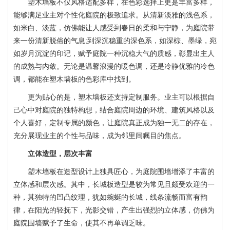
塑木墙板不仅风格适配多样，在色彩选择上更是丰富多样，
能够满足业主对个性化庭院的极致追求。从清新淡雅的浅色系，
如米白、淡蓝，仿佛能让人感受到春日的柔和与宁静，为庭院带
来一份清新脱俗的气息;到深沉稳重的深色系，如深棕、墨绿，宛
如岁月沉淀的印记，赋予庭院一种沉稳大气的质感，彰显出主人
的成熟与内敛。无论是温馨浪漫的暖色调，还是冷静优雅的冷色
调，都能在塑木墙板的色彩库中找到。
更为贴心的是，塑木墙板还支持定制服务。业主可以根据自
己心中对庭院的独特构想，结合庭院周边的环境、建筑风格以及
个人喜好，定制专属的颜色，让庭院真正成为独一无二的存在，
充分展现业主的个性与品味，成为邻里间瞩目的焦点。
立体造型，层次丰富
塑木墙板在造型设计上独具匠心，为庭院围墙增添了丰富的
立体感和层次感。其中，长城板造型是较为常见且颇受欢迎的一
种，其独特的凹凸纹理，犹如蜿蜒的长城，线条流畅而富有韵
律，在阳光的轻抚下，光影交错，产生出强烈的立体感，仿佛为
庭院围墙赋予了生命，使其不再单调乏味。