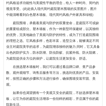
约风格追求功能性与美观性平衡的理念，给人一种时尚、简约的
视觉享受。(此处插入现代简约庭院塑木围墙的实景图片，图片
中能清晰看到白色塑木墙板、现代简约风格户外家具和绿植)
庭院围墙，承载着美观与防护的双重使命，是庭院不可或缺
的重要组成部分。塑木墙板，作为一种新型环保建材，以其独特
的优势，完美地融合了美观与防护的特性，成为了打造庭院围墙
的理想之选。它风格多样，色彩丰富，造型立体，能够满足不同
业主对庭院美学的追求，为庭院增添独特的魅力;同时，它又具备
塑木护栏|塑木栏杆
出色的防护实力，防水防潮、防虫防蚁、抗紫外线、防火阻燃，
为庭院提供全方位的保护，让庭院生活更加安全、舒适。
在挑选塑木墙板时，我们可以通过看品牌口碑、查产品参
数、观外观细节、询售后服务等方法，挑选到优质的产品。安装
时，按照正确的步骤和方法进行操作，确保围墙安装牢固、美
观。
如果你也渴望拥有一个美观又安全的庭院，不妨选择塑木墙
板，让它为你的庭院生活增添一份别样的精彩，开启属于你的庭
院新生活。