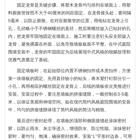
固定龙骨是关键步骤。将塑木龙骨均匀排列在墙面上，用塑
料膨胀管按照不大于40厘米的间距固定。在龙骨接头处，要间隔
5毫米，以防止膨胀。在对应膨胀管的位置，用电钻在龙骨上引
孔，孔径略小于不锈钢螺丝的直径，然后将螺丝旋入已钻好的孔
内，把龙骨牢固地固定在墙面上。施工时要注意钉头应全部旋入
龙骨，避免裸露在外面，以免导致墙板板面不平整。在中式庭院
围墙安装中，龙骨的牢固固定为后续展现中式风格的细腻纹理和
优雅气质奠定了基础。
固定墙板时，在起始部位内置不锈钢扣件或木质扣件，方便
第一块墙板的固定。先用直径较小的钻头，将木塑打钉部分引一
小孔，再用相应的螺丝固定在龙骨上，后续的墙板依次类推进行
安装。安装过程中，要注意墙板的拼接缝隙，一般控制在3-5毫
米，以保证美观和伸缩空间。如在现代简约风格庭院围墙的安装
中，均匀的拼接缝隙体现了简约风格的简洁与精致。
最后进行密封处理，在墙板的顶部和侧面接缝处涂抹密封
胶，以防止雨水、灰尘等进入，增强防水、防尘性能。涂抹密封
胶时，要均匀、饱满，确保密封效果。安装“L”字形封边条，可用