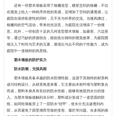
还有一些塑木墙板采用了格栅造型，横竖交织的格栅，不仅
在视觉上给人一种秩序井然的美感，还增加了空间的通透感，让
庭院在保持私密性的同时，又不失与外界的交流。当微风拂过，
格栅间的空气流动，带来丝丝凉意，为庭院生活增添了一份惬
意。此外，一些创意十足的几何造型塑木墙板，如菱形、六边形
等，通过巧妙的拼接组合，能创造出独特的视觉效果，为庭院围
墙注入了时尚与艺术的元素，展现出与众不同的个性魅力，成为
庭院中一道独特的风景线。
塑木墙板的防护实力
防水防潮，无惧风雨
塑木墙板具备卓越的防水防潮性能，这源于其独特的材质构
成与结构设计。从材质角度来看，它主要由木材纤维与塑料复合
而成，塑料本身具有良好的防水性能，能够有效阻挡水分的侵
入。当塑木墙板接触到水分时，塑料成分形成了一道坚固的防
线，如同给墙板穿上了一层防水“铠甲”，使水分无法渗透到内
部，从而避免了因受潮而导致的变形、腐烂等问题。在多雨的南