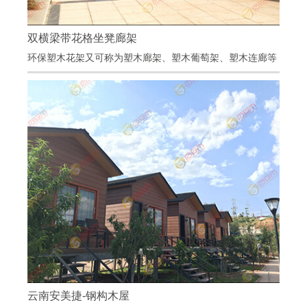
双横梁带花格坐凳廊架
双横梁带花格坐凳廊架
环保塑木花架又可称为塑木廊架、塑木葡萄架、塑木连廊等
项目地点：广东深圳
项目材料：百妥木塑木花架、百妥木塑木座椅
塑木花架主要用于小区、广场、园林、公园、车库等公
共场所，给文化广场、公园小区增添浓厚的艺术气息
云南安美捷-钢构木屋
云南安美捷-钢构木屋