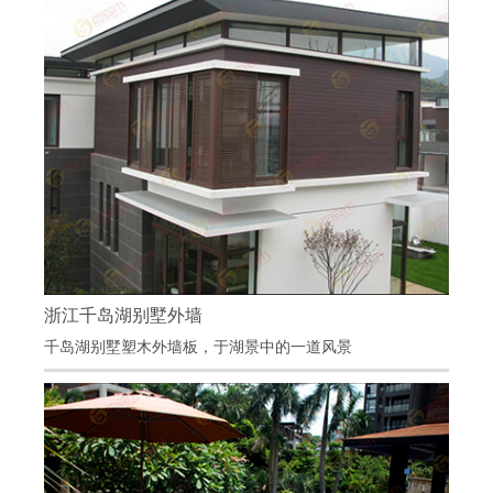
百妥木外墙板让家居更温暖
浙江千岛湖别墅外墙
浙江千岛湖别墅外墙
千岛湖别墅塑木外墙板，于湖景中的一道风景
项目地点：浙江千岛湖
项目材料：百妥木塑木墙板、塑木方通
百妥木塑木外墙板户外使用寿命长达几十年