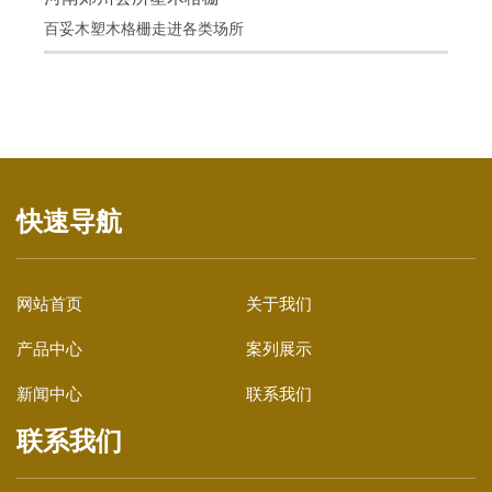
河南郑州会所塑木格栅
百妥木塑木格栅走进各类场所
项目地点：河南郑州
项目材料：百妥木塑木格栅
百妥木塑木格栅用于人流量大的
会所，B1级阻
燃的标准可以让客户放心使用
快速导航
网站首页
关于我们
产品中心
案列展示
新闻中心
联系我们
联系我们