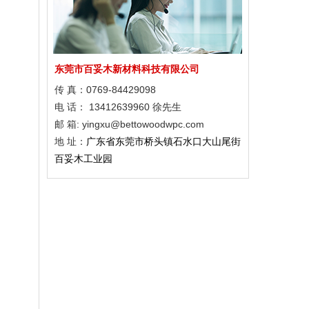
广西弄拉廊架与栈道
2022年冬奥会滑雪场馆
响堂山4A级风景区塑木应用
东莞市百妥木新材料科技有限公司
广西弄拉廊架与栈道
传 真：0769-84429098
电 话： 13412639960 徐先生
邮 箱: yingxu@bettowoodwpc.com
地 址：
广东省东莞市桥头镇石水口大山尾街
百妥木工业园