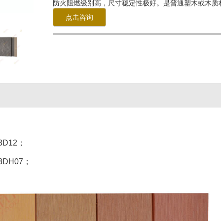
防火阻燃级别高，尺寸稳定性极好。是普通塑木或木质
点击咨询
3D12；
3DH07；