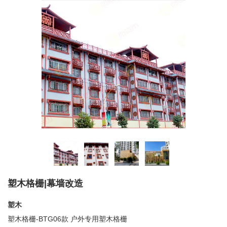
塑木格栅|幕墙改造
塑木
塑木格栅-
BTG06
款 户外专用塑木格栅