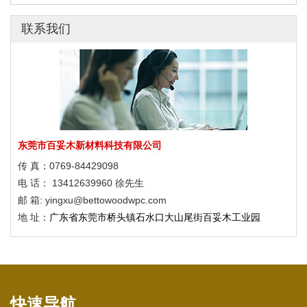
2022年冬奥会滑雪场馆
联系我们
响堂山4A级风景区塑木应用
广西弄拉廊架与栈道
2022年冬奥会滑雪场馆
响堂山4A级风景区塑木应用
广西弄拉廊架与栈道
东莞市百妥木新材料科技有限公司
传 真：0769-84429098
2022年冬奥会滑雪场馆
电 话： 13412639960 徐先生
响堂山4A级风景区塑木应用
邮 箱: yingxu@bettowoodwpc.com
地 址：
广东省东莞市桥头镇石水口大山尾街百妥木工业园
广西弄拉廊架与栈道
快速导航